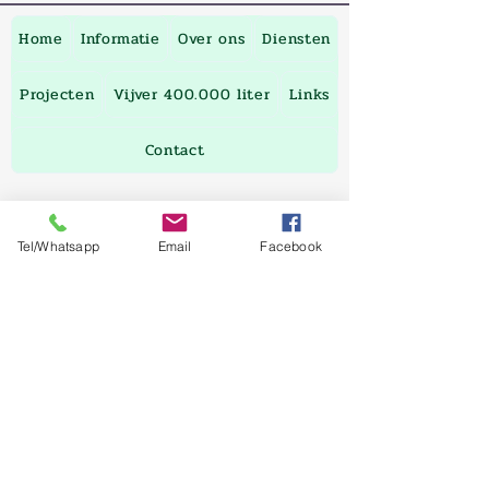
Home
Informatie
Over ons
Diensten
Projecten
Vijver 400.000 liter
Links
Contact
Buitenhuiswaterscapes@gmail.com
Tel/Whatsapp
Email
Facebook
06-46115540
!!Voor en door
natuurliefhebbers!!
Voor een natuurlijke
Aquascape ecosysteem