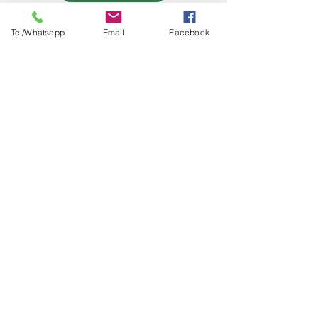
Energiezuinige vijverpomp
Tel/Whatsapp
Email
Facebook
Home
Informatie
Over ons
Diensten
Projecten
Vijver 400.000 liter
Links
Contact
Buitenhuiswaterscapes@gmail.com
06-46115540
!!Voor en door
natuurliefhebbers!!