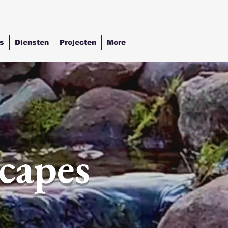
s
Diensten
Projecten
More
capes