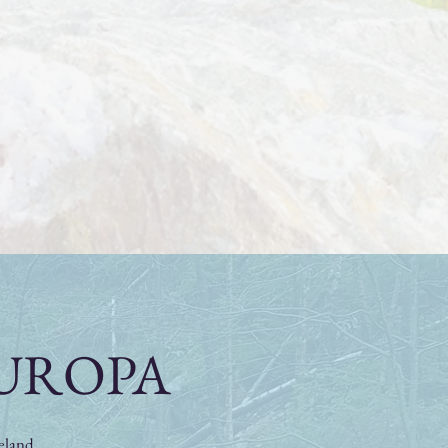
n EUROPA
geland.