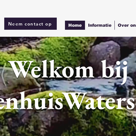
Neem contact op
Home
Informatie
Over on
Welkom bij
enhuisWaters