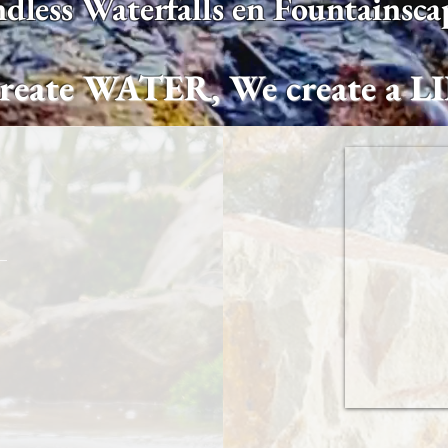
dless Waterfalls en Fountainsca
create WATER, We create a 