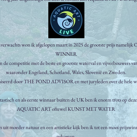
nverwachts won ik afgelopen maart in 2025 de grootste prijs nameli
WINNER
in de competitie met de beste en grootste waterval en vijverbouwers
waaronder Engeland, Schotland, Wales, Slovenië en Zweden.
iseerd door THE POND ADVISOR en met juryleden over de hele w
astisch en als eerste winnaar buiten de UK ben ik enorm trots op deze
AQUATIC ART oftewel KUNST MET WATER
 uit moeder natuur en een artistieke kijk ben ik tot een mooi prijswi
gekomen.