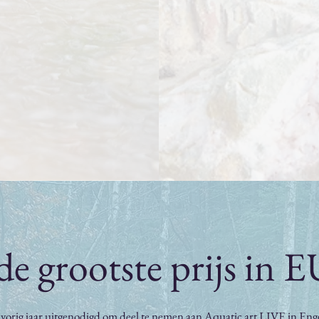
de grootste prijs i
 vorig jaar uitgenodigd om deel te nemen aan Aquatic art LIVE in En