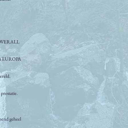
jk OVERALL
 van EUROPA
ereld.
 prestatie.
nnend geheel