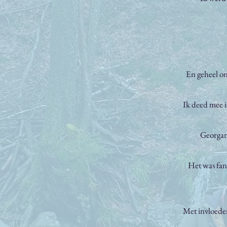
En geheel o
Ik deed mee 
Georgan
Het was fant
Met invloeden